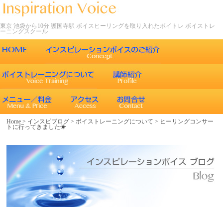
東京 池袋から10分 護国寺駅 ボイスヒーリングを取り入れたボイトレ ボイストレ
ーニングスクール
ごあいさつ
インスピレーションボイスの特徴
声について
エネルギーワークとヒーリング効果
インスピレーションボイスのボイストレーニング
Home
>
インスピブログ
>
ボイストレーニングについて
>
ヒーリングコンサー
トに行ってきました☀
エネルギーワークと声との関係
インスピレーションボイスのボイスメソッド
ボイスヒーリング
レッスン内容
コース紹介
歌うことの効果