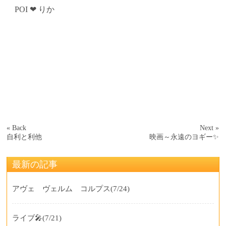
POI ❤ りか
« Back
Next »
自利と利他
映画～永遠のヨギー✨
最新の記事
アヴェ ヴェルム コルプス
(7/24)
ライブ🎤
(7/21)