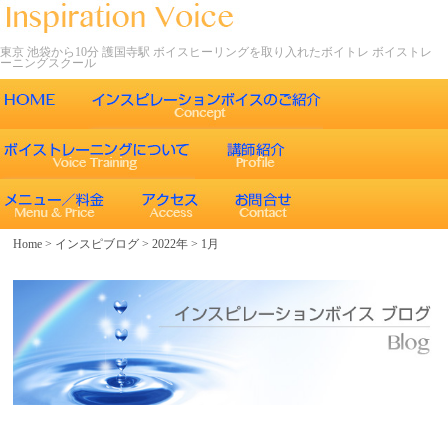
東京 池袋から10分 護国寺駅 ボイスヒーリングを取り入れたボイトレ ボイストレ
ーニングスクール
ごあいさつ
インスピレーションボイスの特徴
声について
エネルギーワークとヒーリング効果
インスピレーションボイスのボイストレーニング
Home
>
インスピブログ
>
2022年
>
1月
エネルギーワークと声との関係
インスピレーションボイスのボイスメソッド
ボイスヒーリング
レッスン内容
コース紹介
歌うことの効果