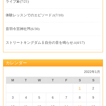
ライブ🎤
(7/21)
体験レッスンでのエピソード♫
(7/10)
音羽今宮神社⛩️
(6/30)
ストリートキングダム🎸自分の音を鳴らせ♫
(4/17)
カレンダー
2022年1月
M
T
W
T
F
S
S
1
2
3
4
5
6
7
8
9