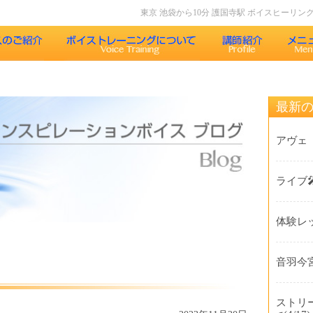
東京 池袋から10分 護国寺駅 ボイスヒーリ
声について
インスピレーションボイスのボイストレーニング
最新
果
インスピレーションボイスのボイスメソッド
アヴェ
レッスン内容
ライブ
コース紹介
体験レ
歌うことの効果
受講生の声
音羽今宮
よくある質問Q&A
ストリ