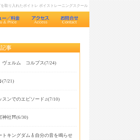
ングを取り入れたボイトレ ボイストレーニングスクール
の記事
 ヴェルム コルプス
(7/24)

(7/21)
ッスンでのエピソード♫
(7/10)
神社⛩️
(6/30)
ートキングダム🎸自分の音を鳴らせ