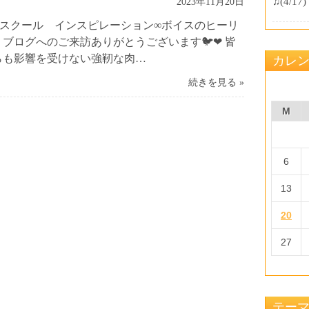
♫
(4/17)
2023年11月20日
グスクール インスピレーション∞ボイスのヒーリ
👼 ブログへのご来訪ありがとうございます🐦❤ 皆
らも影響を受けない強靭な肉…
カレ
続きを見る »
M
6
13
20
27
テー