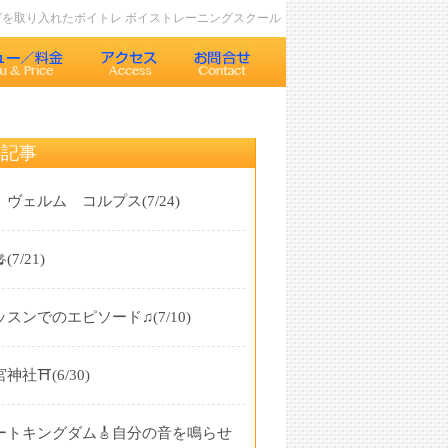
ングを取り入れたボイトレ ボイストレーニングスクール
の記事
 ヴェルム コルプス
(7/24)

(7/21)
ッスンでのエピソード♫
(7/10)
神社⛩️
(6/30)
ートキングダム🎸自分の音を鳴らせ