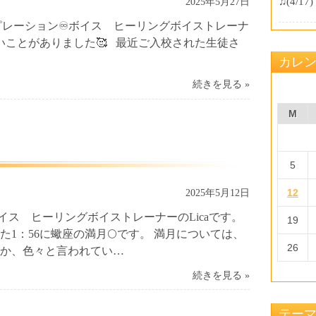
♫
(4/17)
2025年5月27日
スピレーション♾️ボイス ヒーリングボイストレーナ
しいことがありました🥰 最近ご入校された生徒さ
カレ
続きを見る »
M
5
12
2025年5月12日
イス ヒーリングボイストレーナーのLicaです。
19
た1：56に蠍座の満月🌕です。 満月については、
26
か、色々と言われてい…
続きを見る »
テー