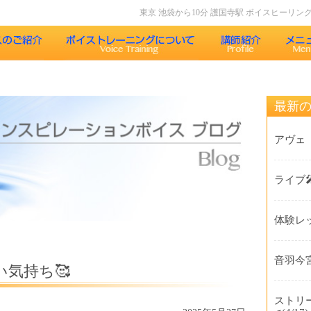
東京 池袋から10分 護国寺駅 ボイスヒーリ
声について
インスピレーションボイスのボイストレーニング
最新
果
インスピレーションボイスのボイスメソッド
アヴェ
レッスン内容
ライブ
コース紹介
体験レ
歌うことの効果
受講生の声
音羽今宮
気持ち🥰
よくある質問Q&A
ストリ