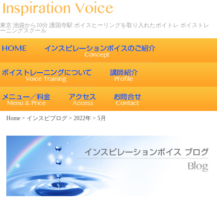
東京 池袋から10分 護国寺駅 ボイスヒーリングを取り入れたボイトレ ボイストレ
ーニングスクール
ごあいさつ
インスピレーションボイスの特徴
声について
エネルギーワークとヒーリング効果
インスピレーションボイスのボイストレーニング
Home
>
インスピブログ
>
2022年
>
5月
エネルギーワークと声との関係
インスピレーションボイスのボイスメソッド
ボイスヒーリング
レッスン内容
コース紹介
歌うことの効果