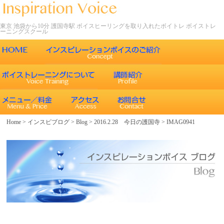
東京 池袋から10分 護国寺駅 ボイスヒーリングを取り入れたボイトレ ボイストレ
ーニングスクール
ごあいさつ
インスピレーションボイスの特徴
声について
エネルギーワークとヒーリング効果
インスピレーションボイスのボイストレーニング
Home
>
インスピブログ
>
Blog
>
2016.2.28 今日の護国寺
>
IMAG0941
エネルギーワークと声との関係
インスピレーションボイスのボイスメソッド
ボイスヒーリング
レッスン内容
コース紹介
歌うことの効果