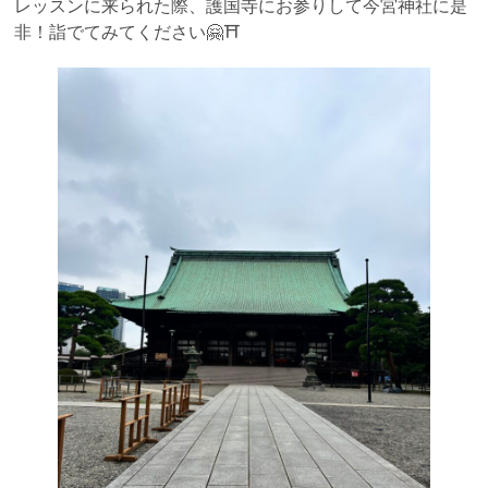
レッスンに来られた際、護国寺にお参りして今宮神社に是
非！詣でてみてください🤗⛩️