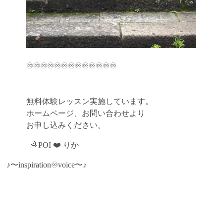
♾️♾️♾️♾️♾️♾️♾️♾️♾️♾️♾️♾️♾️
無料体験レッスン実施しています。
ホームページ、お問い合わせより
お申し込みください。
🌈POI ❤️ りか
♪〜inspiration♾️voice〜♪