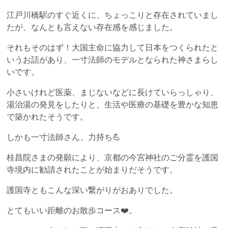
江戸川橋駅のすぐ近くに、ちょっこりと存在されていまし
たが、なんとも言えない存在感を感じました。
それもそのはず！大国主命に協力して日本をつくられたと
いうお話があり、一寸法師のモデルとなられた神さまらし
いです。
小さいけれど医薬、まじないなどに長けていらっしゃり、
湯治湯の発見をしたりと、生活や医療の基礎を豊かな知恵
で築かれたそうです。
しかも一寸法師さん、力持ち💪
桂昌院さまの発願により、京都の今宮神社のご分霊を護国
寺境内に勧請されたことが始まりだそうです。
護国寺ともこんな深い繋がりがおありでした。
とてもいい距離のお散歩コース❤️。