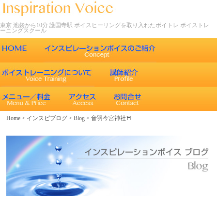
東京 池袋から10分 護国寺駅 ボイスヒーリングを取り入れたボイトレ ボイストレ
ーニングスクール
ごあいさつ
インスピレーションボイスの特徴
声について
エネルギーワークとヒーリング効果
インスピレーションボイスのボイストレーニング
Home
>
インスピブログ
>
Blog
>
音羽今宮神社⛩️
エネルギーワークと声との関係
インスピレーションボイスのボイスメソッド
ボイスヒーリング
レッスン内容
コース紹介
歌うことの効果