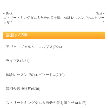
« Back
Next »
ストリートキングダム🎸自分の音を鳴
体験レッスンでのエピソー
らせ♫
ド♫
最新の記事
アヴェ ヴェルム コルプス
(7/24)
ライブ🎤
(7/21)
体験レッスンでのエピソード♫
(7/10)
音羽今宮神社⛩️
(6/30)
ストリートキングダム🎸自分の音を鳴らせ♫
(4/17)