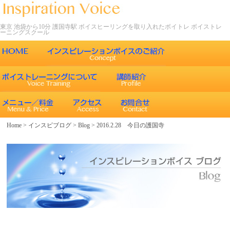
東京 池袋から10分 護国寺駅 ボイスヒーリングを取り入れたボイトレ ボイストレ
ーニングスクール
ごあいさつ
インスピレーションボイスの特徴
声について
エネルギーワークとヒーリング効果
インスピレーションボイスのボイストレーニング
Home
>
インスピブログ
>
Blog
>
2016.2.28 今日の護国寺
エネルギーワークと声との関係
インスピレーションボイスのボイスメソッド
ボイスヒーリング
レッスン内容
コース紹介
歌うことの効果