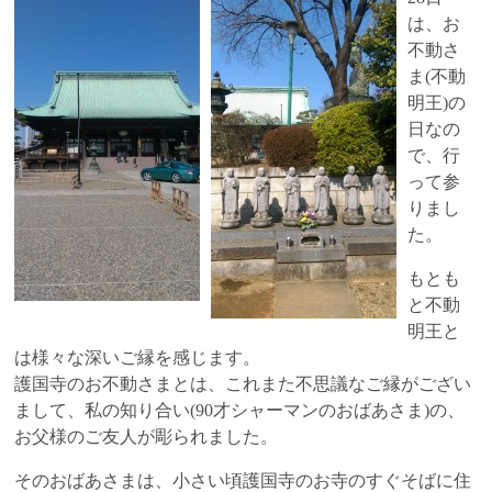
は、お
不動さ
ま(不動
明王)の
日なの
で、行
って参
りまし
た。
もとも
と不動
明王と
は様々な深いご縁を感じます。
護国寺のお不動さまとは、これまた不思議なご縁がござい
まして、私の知り合い(90才シャーマンのおばあさま)の、
お父様のご友人が彫られました。
そのおばあさまは、小さい頃護国寺のお寺のすぐそばに住