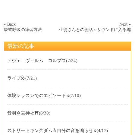
« Back
Next »
腹式呼吸の練習方法
生徒さんとの会話～サウンドに入る編
最新の記事
アヴェ ヴェルム コルプス
(7/24)
ライブ🎤
(7/21)
体験レッスンでのエピソード♫
(7/10)
音羽今宮神社⛩️
(6/30)
ストリートキングダム🎸自分の音を鳴らせ♫
(4/17)