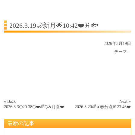
受講生の声
よくある質問Q&A
2026.3.19🌙新月🌟10:42❤️♓️🐟
2026年3月19日
テーマ：
« Back
Next »
2026.3.3🌕20:38🌕❤️🌈♍️&月食❤️
2026.3.20🌈☀️春分点🌸23:46❤️
最新の記事