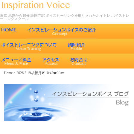
東京 池袋から10分 護国寺駅 ボイスヒーリングを取り入れたボイトレ ボイストレ
ーニングスクール
ごあいさつ
インスピレーションボイスの特徴
声について
エネルギーワークとヒーリング効果
インスピレーションボイスのボイストレーニング
Home
>
2026.3.19🌙新月🌟10:42❤️♓️🐟
エネルギーワークと声との関係
インスピレーションボイスのボイスメソッド
ボイスヒーリング
レッスン内容
コース紹介
歌うことの効果