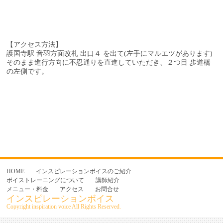
【アクセス方法】
護国寺駅 音羽方面改札 出口４ を出て(左手にマルエツがあります)
そのまま進行方向に不忍通りを直進していただき、
２つ目 歩道橋
の左側です。
HOME
インスピレーションボイスのご紹介
ボイストレーニングについて
講師紹介
メニュー・料金
アクセス
お問合せ
インスピレーションボイス
Copyright inspiration voice All Rights Reserved.