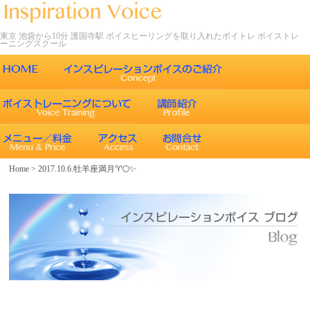
東京 池袋から10分 護国寺駅 ボイスヒーリングを取り入れたボイトレ ボイストレ
ーニングスクール
ごあいさつ
インスピレーションボイスの特徴
声について
エネルギーワークとヒーリング効果
インスピレーションボイスのボイストレーニング
Home
>
2017.10.6.牡羊座満月♈🌕✨
エネルギーワークと声との関係
インスピレーションボイスのボイスメソッド
ボイスヒーリング
レッスン内容
コース紹介
歌うことの効果