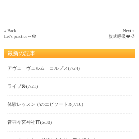
« Back
Next »
Let's practice～🎼
腹式呼吸❤️💨
最新の記事
アヴェ ヴェルム コルプス
(7/24)
ライブ🎤
(7/21)
体験レッスンでのエピソード♫
(7/10)
音羽今宮神社⛩️
(6/30)