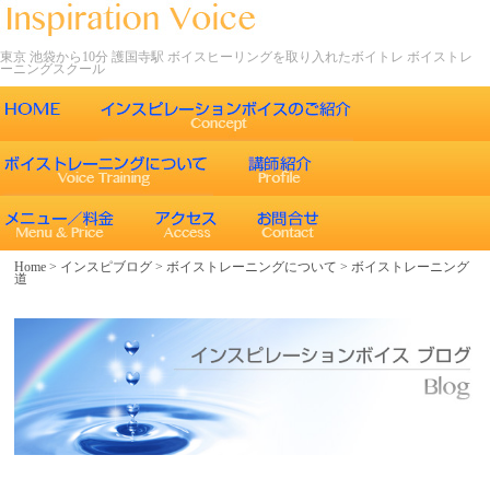
東京 池袋から10分 護国寺駅 ボイスヒーリングを取り入れたボイトレ ボイストレ
ーニングスクール
ごあいさつ
インスピレーションボイスの特徴
声について
エネルギーワークとヒーリング効果
インスピレーションボイスのボイストレーニング
Home
>
インスピブログ
>
ボイストレーニングについて
>
ボイストレーニング
道
エネルギーワークと声との関係
インスピレーションボイスのボイスメソッド
ボイスヒーリング
レッスン内容
コース紹介
歌うことの効果