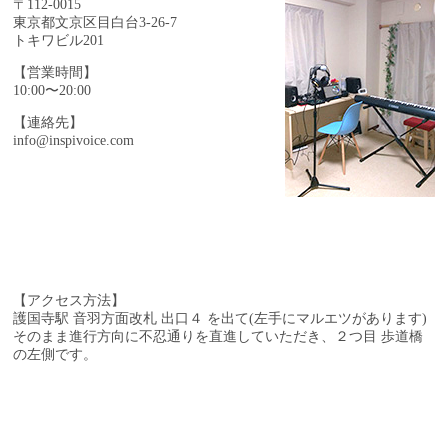
〒112-0015
東京都文京区目白台3-26-7
トキワビル201
【営業時間】
10:00〜20:00
【連絡先】
info@inspivoice.com
【アクセス方法】
護国寺駅 音羽方面改札 出口４ を出て(左手にマルエツがあります)
そのまま進行方向に不忍通りを直進していただき、
２つ目 歩道橋
の左側です。