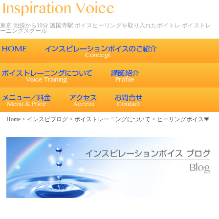
東京 池袋から10分 護国寺駅 ボイスヒーリングを取り入れたボイトレ ボイストレ
ーニングスクール
ごあいさつ
インスピレーションボイスの特徴
声について
エネルギーワークとヒーリング効果
インスピレーションボイスのボイストレーニング
Home
>
インスピブログ
>
ボイストレーニングについて
>
ヒーリングボイス💗
エネルギーワークと声との関係
インスピレーションボイスのボイスメソッド
ボイスヒーリング
レッスン内容
コース紹介
歌うことの効果