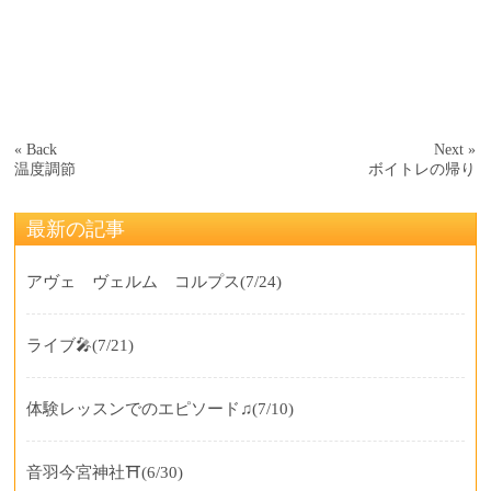
« Back
Next »
温度調節
ボイトレの帰り
最新の記事
アヴェ ヴェルム コルプス
(7/24)
ライブ🎤
(7/21)
体験レッスンでのエピソード♫
(7/10)
音羽今宮神社⛩️
(6/30)