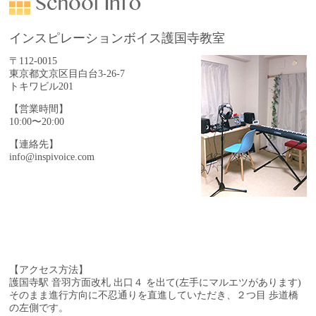
インスピレーションボイス護国寺教室
〒112-0015
東京都文京区目白台3-26-7
トキワビル201
【営業時間】
10:00〜20:00
【連絡先】
info@inspivoice.com
【アクセス方法】
護国寺駅 音羽方面改札 出口４ を出て(左手にマルエツがあります)
そのまま進行方向に不忍通りを直進していただき、
２つ目 歩道橋
の左側です。