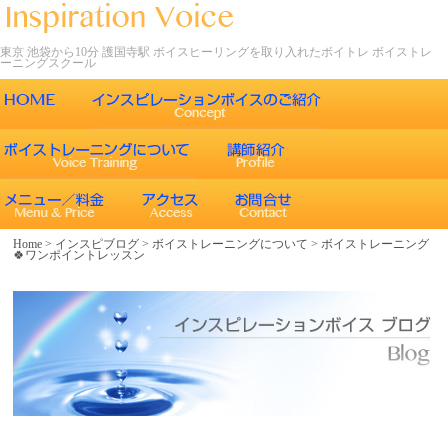
東京 池袋から10分 護国寺駅 ボイスヒーリングを取り入れたボイトレ ボイストレ
ーニングスクール
ごあいさつ
インスピレーションボイスの特徴
声について
エネルギーワークとヒーリング効果
インスピレーションボイスのボイストレーニング
Home
>
インスピブログ
>
ボイストレーニングについて
>
ボイストレーニング
🍀ワンポイントレッスン
エネルギーワークと声との関係
インスピレーションボイスのボイスメソッド
ボイスヒーリング
レッスン内容
コース紹介
歌うことの効果