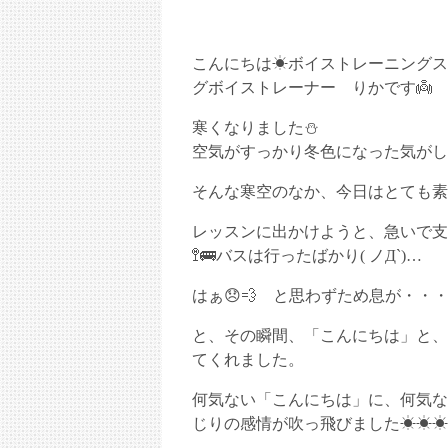
こんにちは☀ボイストレーニングス
グボイストレーナー りかです👼
寒くなりました⛄
空気がすっかり冬色になった気がし
そんな寒空のなか、今日はとても素
レッスンに出かけようと、急いで支
🚏🚌バスは行ったばかり( ノД`)…
はぁ😞💨 と思わずため息が・・
と、その瞬間、「こんにちは」と、
てくれました。
何気ない「こんにちは」に、何気な
じりの感情が吹っ飛びました☀☀☀