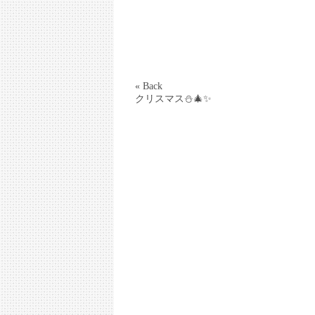
« Back
クリスマス⛄🎄✨