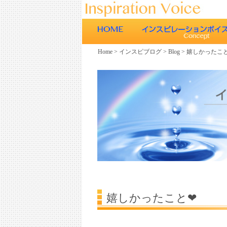
Home
>
インスピブログ
>
Blog
>
嬉しかったこ
ごあいさつ
インスピレーションボイスの特徴
エネルギーワークとヒーリング効
エネルギーワークと声との関係
ボイスヒーリング
嬉しかったこと❤