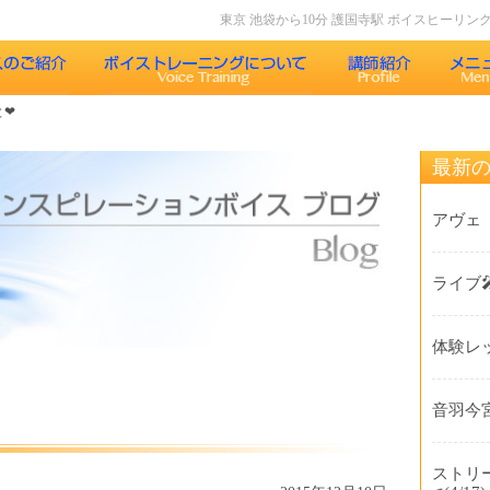
東京 池袋から10分 護国寺駅 ボイスヒーリ
と❤
声について
インスピレーションボイスのボイストレーニング
最新
果
インスピレーションボイスのボイスメソッド
アヴェ
レッスン内容
ライブ
コース紹介
体験レ
歌うことの効果
受講生の声
音羽今宮
よくある質問Q&A
ストリ