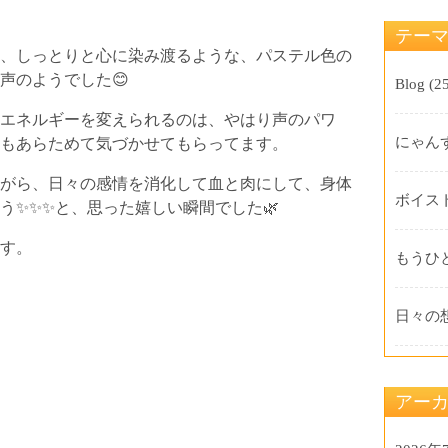
テー
、しっとりと心に染み渡るような、パステル色の
声のようでした😊
Blog
(25
エネルギーを変えられるのは、やはり声のパワ
にゃん
つもあらためて気づかせてもらってます。
がら、日々の感情を消化して血と肉にして、身体
ボイス
う✨✨✨と、思った嬉しい瞬間でした🌿
す。
もうひ
日々の
アー