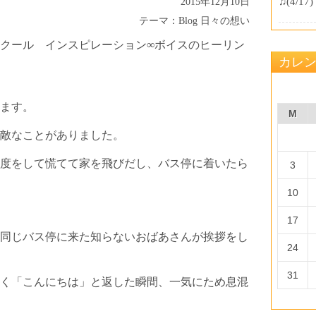
♫
(4/17)
2015年12月10日
テーマ：
Blog
日々の想い
クール インスピレーション∞ボイスのヒーリン
カレ
ます。
M
敵なことがありました。
度をして慌てて家を飛びだし、バス停に着いたら
3
10
・
17
同じバス停に来た知らないおばあさんが挨拶をし
24
31
く「こんにちは」と返した瞬間、一気にため息混