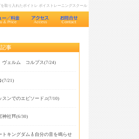
ングを取り入れたボイトレ ボイストレーニングスクール
の記事
 ヴェルム コルプス
(7/24)

(7/21)
ッスンでのエピソード♫
(7/10)
神社⛩️
(6/30)
ートキングダム🎸自分の音を鳴らせ