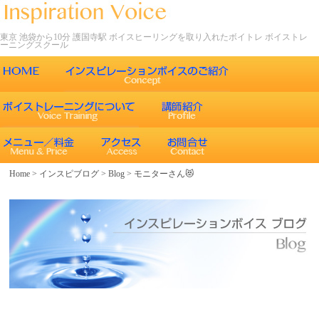
東京 池袋から10分 護国寺駅 ボイスヒーリングを取り入れたボイトレ ボイストレ
ーニングスクール
ごあいさつ
インスピレーションボイスの特徴
声について
エネルギーワークとヒーリング効果
インスピレーションボイスのボイストレーニング
Home
>
インスピブログ
>
Blog
>
モニターさん😻
エネルギーワークと声との関係
インスピレーションボイスのボイスメソッド
ボイスヒーリング
レッスン内容
コース紹介
歌うことの効果