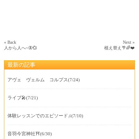
« Back
Next »
人から人へ~🦋💞
植え替え🌴🌈❤️
最新の記事
アヴェ ヴェルム コルプス
(7/24)
ライブ🎤
(7/21)
体験レッスンでのエピソード♫
(7/10)
音羽今宮神社⛩️
(6/30)