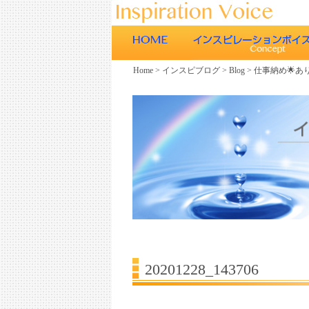
Home
>
インスピブログ
>
Blog
>
仕事納め🌟あ
ごあいさつ
インスピレーションボイスの特徴
エネルギーワークとヒーリング効
エネルギーワークと声との関係
ボイスヒーリング
20201228_143706