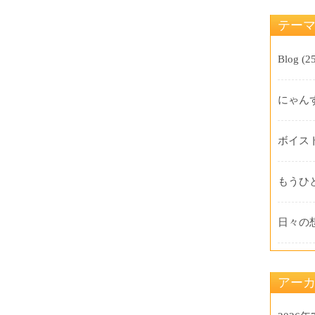
テー
Blog
(25
にゃん
ボイス
もうひ
日々の
アー