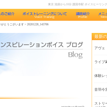
東京 池袋から10分 護国寺駅 ボイスヒーリ
りがとうございます
>
20201228_143706
声について
インスピレーションボイスのボイストレーニング
最新
果
インスピレーションボイスのボイスメソッド
アヴェ
レッスン内容
ライブ
コース紹介
体験レ
歌うことの効果
受講生の声
音羽今宮
よくある質問Q&A
ストリ