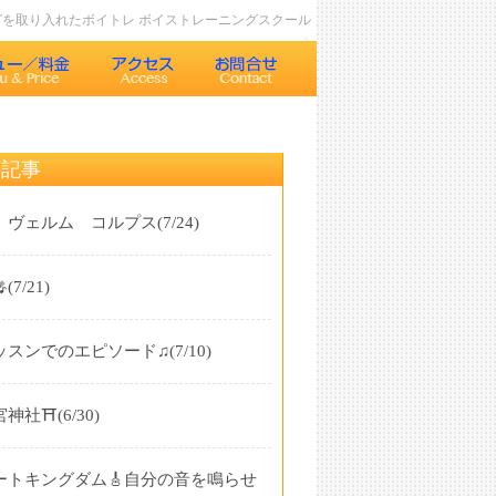
ングを取り入れたボイトレ ボイストレーニングスクール
の記事
 ヴェルム コルプス
(7/24)

(7/21)
ッスンでのエピソード♫
(7/10)
神社⛩️
(6/30)
ートキングダム🎸自分の音を鳴らせ