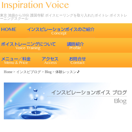
東京 池袋から10分 護国寺駅 ボイスヒーリングを取り入れたボイトレ ボイストレ
ーニングスクール
ごあいさつ
インスピレーションボイスの特徴
声について
エネルギーワークとヒーリング効果
インスピレーションボイスのボイストレーニング
Home
>
インスピブログ
>
Blog
>
体験レッスン🎵
エネルギーワークと声との関係
インスピレーションボイスのボイスメソッド
ボイスヒーリング
レッスン内容
コース紹介
歌うことの効果