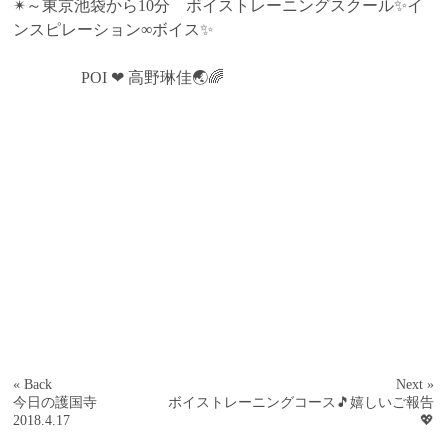
✴～東京池袋から10分 ボイストレーニングスクール✨イ
ンスピレーション∞ボイス✨
POI ❤ 高野琳佳🌏🌈
« Back
Next »
今日の護国寺
ボイストレーニングコース🎵嬉しいご報告
2018.4.17
💖