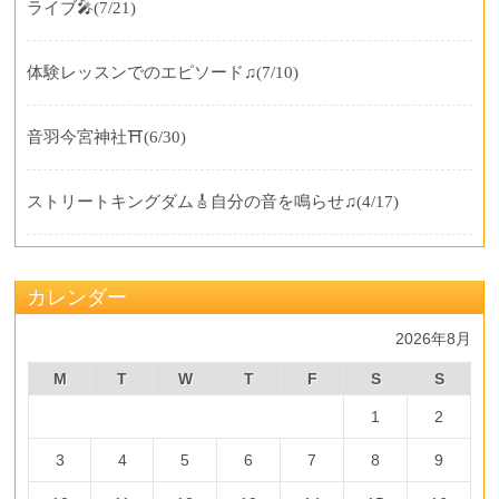
ライブ🎤
(7/21)
体験レッスンでのエピソード♫
(7/10)
音羽今宮神社⛩️
(6/30)
ストリートキングダム🎸自分の音を鳴らせ♫
(4/17)
カレンダー
2026年8月
M
T
W
T
F
S
S
1
2
3
4
5
6
7
8
9