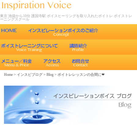
東京 池袋から10分 護国寺駅 ボイスヒーリングを取り入れたボイトレ ボイストレ
ーニングスクール
ごあいさつ
インスピレーションボイスの特徴
声について
エネルギーワークとヒーリング効果
インスピレーションボイスのボイストレーニング
Home
>
インスピブログ
>
Blog
>
ボイトレレッスンの合間に❤
エネルギーワークと声との関係
インスピレーションボイスのボイスメソッド
ボイスヒーリング
レッスン内容
コース紹介
歌うことの効果